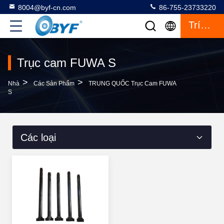
8004@byf-cn.com
86-755-23733220
Trích Dẫn
Trục cam FUWA S
>
>
Nhà
Các Sản Phẩm
TRUNG QUỐC Trục Cam FUWA
S
Các loại